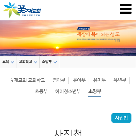
교육
교회학교
소망부
꽃재교회 교회학교
영아부
유아부
유치부
유년부
초등부
하이청소년부
소망부
사진첩
사진첩