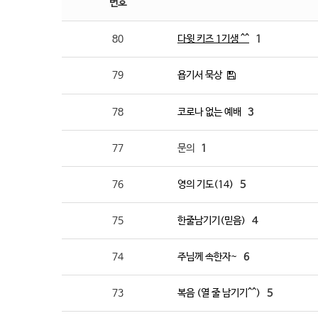
번호
80
다윗 키즈 1기생 ^^
1
79
욥기서 묵상
78
코로나 없는 예배
3
77
문의
1
76
영의 기도(14)
5
75
한줄남기기(믿음)
4
74
주님께 속한자~
6
73
복음 (열 줄 남기기^^)
5