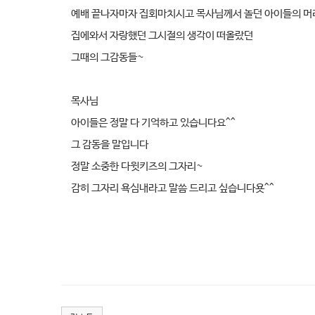
예배 끝나자마자 집회마치시고 목사님께서 놀던 아이들의 
집에와서 자랑했던 그시절의 생각이 떠올랐던
그때의 그감동들~
목사님
아이들은 정말 다 기억하고 있습니다요^^
그 감동을 말입니다
정말 소중한 다윗키즈의 그자리~
감히 그자리 욕심내라고 말씀 드리고 싶습니다욧^^