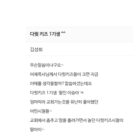
다윗 키즈 1기생 ^^
김성희
무슨말씀이냐구요~
어제목사님께서 다윗키즈들이 크면 지금
이때를 생각들할까?말씀하셨는데요
다윗키즈 1기생 딸인 이승아 ㅋ
엄마따라 교회가는것을 유난히 좋아했던
어린시절들~
교회에서 춤추고 땀을 흘려가면서 놀던 다윗키즈시절의
딸아이~