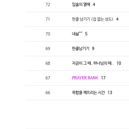
72
입술의 열매
4
71
한줄 남기기 (겁 없는 성도)
4
70
내삶^^
5
69
한줄남기기
9
68
지금이 그 때..하나님의 때..
10
67
PRAYER BANK
17
66
옥합을 깨뜨리는 시간
13