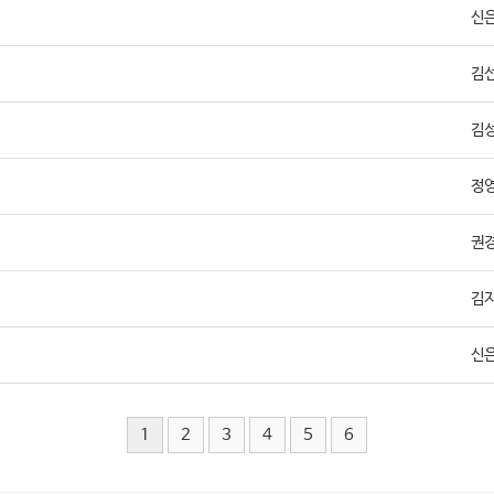
신
김
김
정
권
김
신
1
2
3
4
5
6