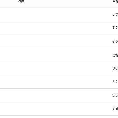
제목
작
김
김
김
황
권
노
양
김