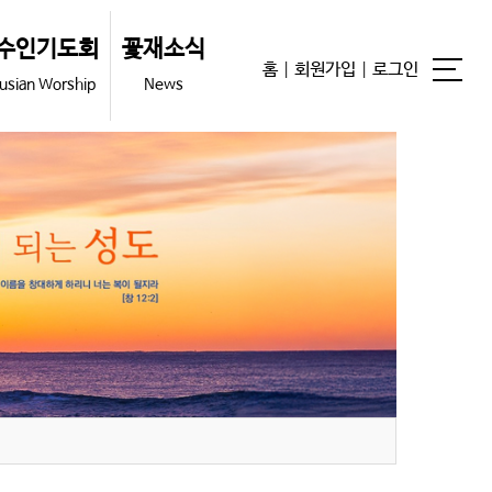
수인기도회
꽃재소식
홈
|
회원가입
|
로그인
usian Worship
News